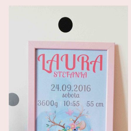
Ślub
Urodziny
Uroczystości
Dodatki
Plakaty
Święta
Blog