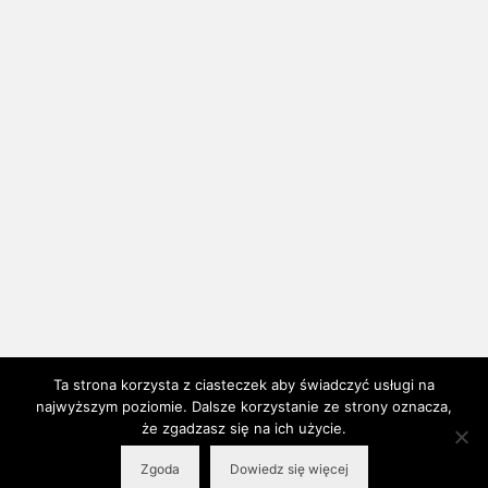
Wczytaj więcej...
Obserwuj na Instagramie
Ta strona korzysta z ciasteczek aby świadczyć usługi na
najwyższym poziomie. Dalsze korzystanie ze strony oznacza,
że zgadzasz się na ich użycie.
Regulamin
Polityka prywatności i plików cookies
Zgoda
Dowiedz się więcej
© 2026 no to PRZYJĘCIE! - WordPress Theme by
Kadence WP